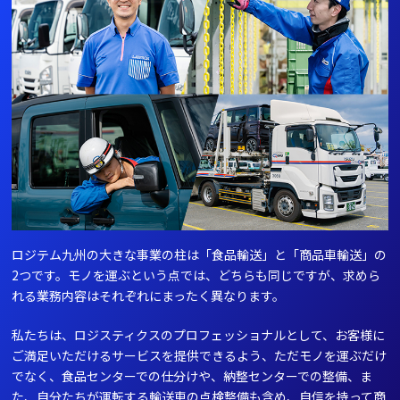
ロジテム九州の大きな事業の柱は「食品輸送」と「商品車輸送」の
2つです。モノを運ぶという点では、どちらも同じですが、求めら
れる業務内容はそれぞれにまったく異なります。
私たちは、ロジスティクスのプロフェッショナルとして、お客様に
ご満足いただけるサービスを提供できるよう、ただモノを運ぶだけ
でなく、食品センターでの仕分けや、納整センターでの整備、ま
た、自分たちが運転する輸送車の点検整備も含め、自信を持って商