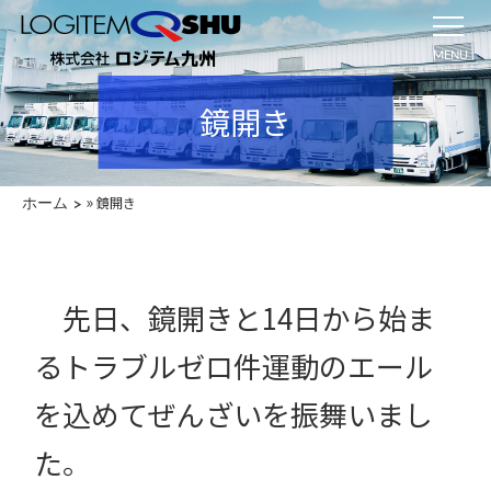
MENU
鏡開き
»
鏡開き
ホーム
先日、鏡開きと14日から始ま
るトラブルゼロ件運動のエール
を込めてぜんざいを振舞いまし
た。