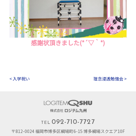
感謝状頂きました(*´▽｀*)
< 入学祝い
理念浸透勉強会 >
092-710-7727
TEL
〒812-0024 福岡市博多区綱場町6-15 博多綱場スクエア10F