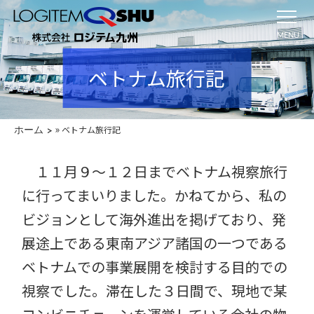
MENU
ベトナム旅行記
»
ベトナム旅行記
ホーム
１１月９〜１２日までベトナム視察旅行
に行ってまいりました。かねてから、私の
ビジョンとして海外進出を掲げており、発
展途上である東南アジア諸国の一つである
ベトナムでの事業展開を検討する目的での
視察でした。滞在した３日間で、現地で某